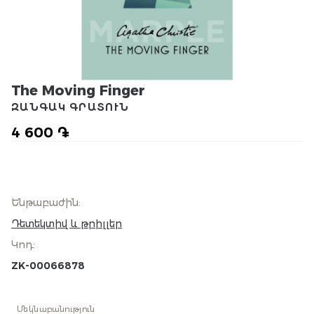
The Moving Finger
ԶԱՆԳԱԿ ԳՐԱՏՈՒՆ
4 600 ֏
Ենթաբաժին
:
Դետեկտիվ և թրիլլեր
Կոդ
:
ZK-00066878
Մեկնաբանություն