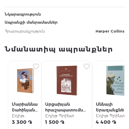
Նկարագրություն
Ապրանքի մանրամասներ
Հրատարակչություն
:
Harper Collins
Նմանատիպ ապրանքներ
Մարիաննա
Արցախյան
Աննայի
Շահինյան /
հրաշապատումներ
Երազանքներ
Բա ամոթ
Էդիթ
/ Մաս Ա (Արցախի
Էդիթ Պրինտ
տունը {5} /
Էդիթ Պրինտ
չի՞
Պրինտ
թեմի
«Աննան Խշշա
3 300 ֏
1 500 ֏
4 400 ֏
մատենաշար)
բարդիներում»