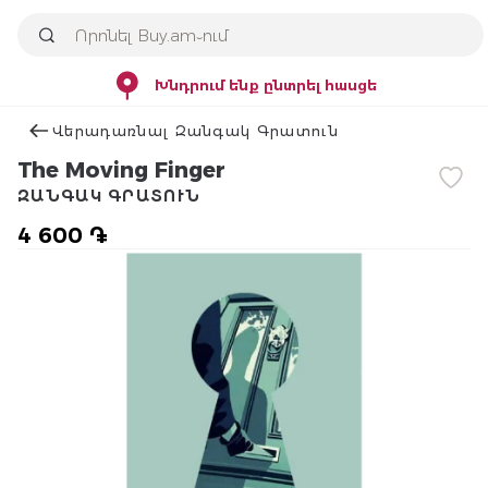
Խնդրում ենք ընտրել հասցե
Վերադառնալ Զանգակ Գրատուն
The Moving Finger
ԶԱՆԳԱԿ ԳՐԱՏՈՒՆ
4 600 ֏