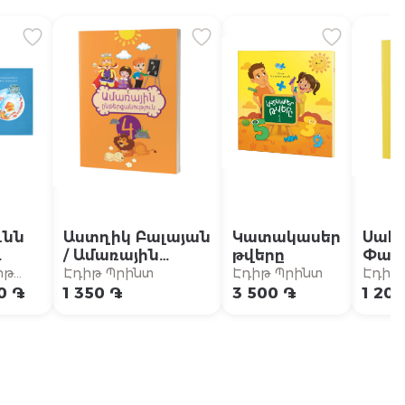
ւնն
Աստղիկ Բալայան
Կատակասեր
Սահ
/ Ամառային
թվերը
Փարվ
տուն
ընթերցանություն
Մաթ
իթ
Էդիթ Պրինտ
Էդիթ Պրինտ
Էդիթ
- 4-րդ դասարան
13 թե
ինտ
0 ֏
1 350 ֏
3 500 ֏
1 20
դաս