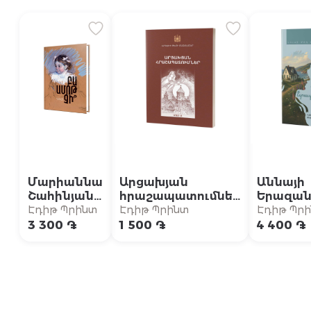
Մարիաննա
Արցախյան
Աննայի
Շահինյան /
հրաշապատումներ
Երազան
Բա ամոթ
/ Մաս Ա (Արցախի
տունը {5
Էդիթ Պրինտ
Էդիթ Պրինտ
Էդիթ Պր
չի՞
թեմի
«Աննան
3 300 ֏
1 500 ֏
4 400 ֏
մատենաշար)
բարդինե
համաշխ
բեսթսել
շարունա