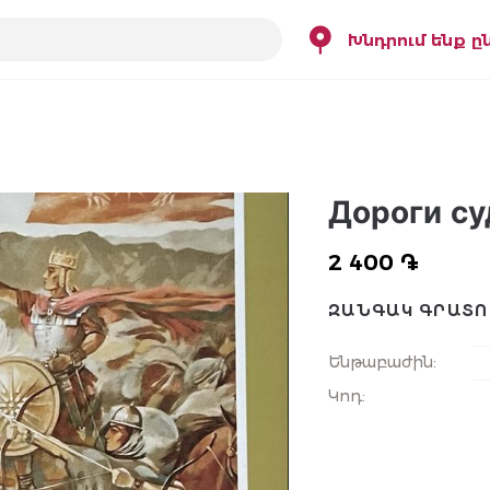
Խնդրում ենք ը
Дороги с
2 400 ֏
ԶԱՆԳԱԿ ԳՐԱՏՈ
Ենթաբաժին
:
Կոդ
: