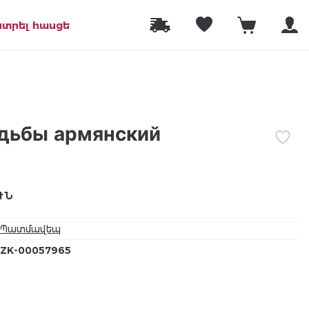
նտրել հասցե
удьбы армянский
ՒՆ
Պատմավեպ
ZK-00057965