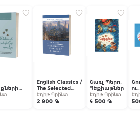
English Classics /
Շառլ Պերո.
Շո
քների
The Selected
Հեքիաթներ
ու
} /
Stories of
կա
ինտ
Էդիթ Պրինտ
Էդիթ Պրինտ
Էդ
 Խշշացող
O.Henry / Օ.
Պր
2 900 ֏
4 500 ֏
50
րում»
Հենրի. Ընտիր
արհային
պատմվածքներ
երի
կությունը