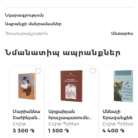
Նկարագրություն
Ապրանքի մանրամասներ
Հրատարակչություն
:
Անտարես
Նմանատիպ ապրանքներ
Մարիաննա
Արցախյան
Աննայի
Շահինյան /
հրաշապատումներ
Երազանքներ
Բա ամոթ
Էդիթ
/ Մաս Ա (Արցախի
Էդիթ Պրինտ
տունը {5} /
Էդիթ Պրինտ
չի՞
Պրինտ
թեմի
«Աննան Խշշա
3 300 ֏
1 500 ֏
4 400 ֏
մատենաշար)
բարդիներում»