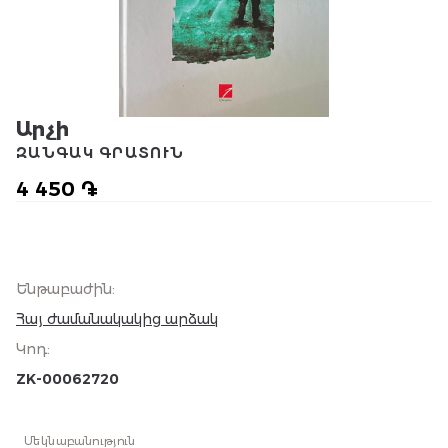
Արչի
ԶԱՆԳԱԿ ԳՐԱՏՈՒՆ
4 450 ֏
Ենթաբաժին
:
Հայ ժամանակակից արձակ
Կոդ
:
ZK-00062720
Մեկնաբանություն