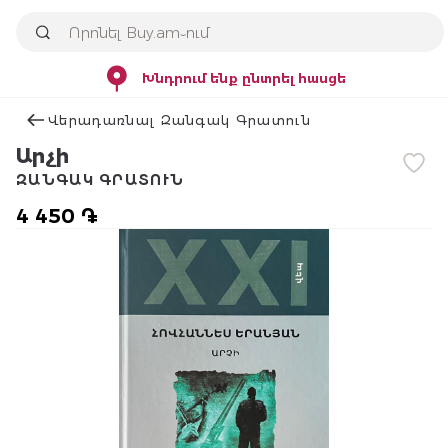
Խնդրում ենք ընտրել հասցե
Վերադառնալ Զանգակ Գրատուն
Արչի
ԶԱՆԳԱԿ ԳՐԱՏՈՒՆ
4 450 ֏