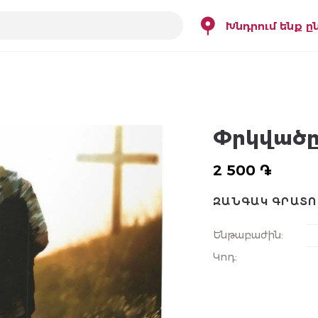
Խնդրում ենք ը
Փրկված
2 500 ֏
ԶԱՆԳԱԿ ԳՐԱՏՈ
Ենթաբաժին
:
Կոդ
: