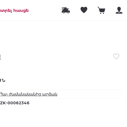
նտրել հասցե
ը
ՒՆ
Հայ ժամանակակից արձակ
ZK-00062346