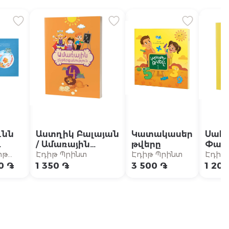
ւնն
Աստղիկ Բալայան
Կատակասեր
Սահ
/ Ամառային
թվերը
Փարվ
տուն
ընթերցանություն
Մաթ
իթ
Էդիթ Պրինտ
Էդիթ Պրինտ
Էդիթ
- 4-րդ դասարան
13 թե
ինտ
0 ֏
1 350 ֏
3 500 ֏
1 20
դաս