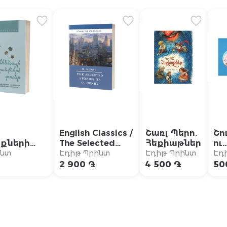
English Classics /
Շառլ Պերո.
Շո
քների
The Selected
Հեքիաթներ
ու
} /
Stories of
կա
ինտ
Էդիթ Պրինտ
Էդիթ Պրինտ
Էդ
 Խշշացող
O.Henry / Օ.
Պր
2 900 ֏
4 500 ֏
50
րում»
Հենրի. Ընտիր
արհային
պատմվածքներ
երի
կությունը