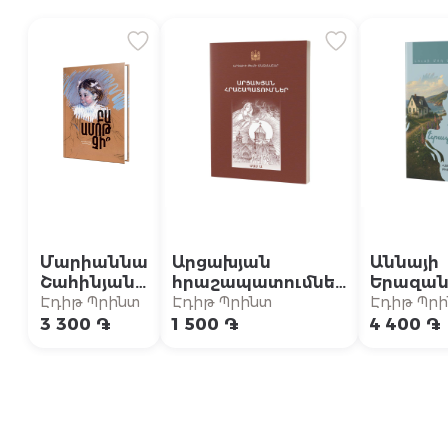
Մարիաննա
Արցախյան
Աննայի
Շահինյան /
հրաշապատումներ
Երազան
Բա ամոթ
/ Մաս Ա (Արցախի
տունը {5
Էդիթ Պրինտ
Էդիթ Պրինտ
Էդիթ Պր
չի՞
թեմի
«Աննան
3 300 ֏
1 500 ֏
4 400 ֏
մատենաշար)
բարդինե
համաշխ
բեսթսել
շարունա