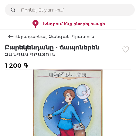
Խնդրում ենք ընտրել հասցե
Վերադառնալ Զանգակ Գրատուն
Բարեկենդանը - ճապոներեն
ԶԱՆԳԱԿ ԳՐԱՏՈՒՆ
1 200 ֏