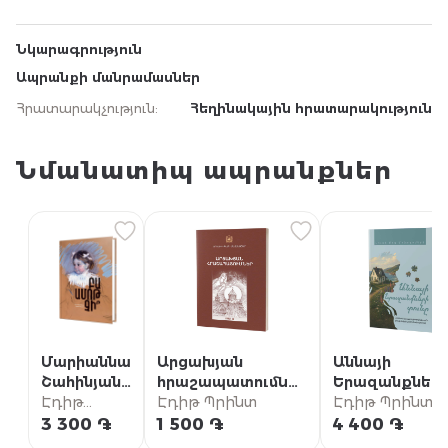
Նկարագրություն
Ապրանքի մանրամասներ
Հրատարակչություն
:
Հեղինակային հրատարակություն
Նմանատիպ ապրանքներ
Մարիաննա
Արցախյան
Աննայի
Շահինյան /
հրաշապատումներ
Երազանքներ
Բա ամոթ
Էդիթ
/ Մաս Ա (Արցախի
Էդիթ Պրինտ
տունը {5} /
Էդիթ Պրինտ
չի՞
Պրինտ
թեմի
«Աննան Խշշա
3 300 ֏
1 500 ֏
4 400 ֏
մատենաշար)
բարդիներում»