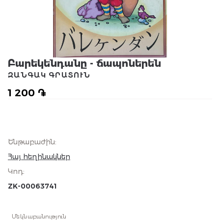
Բարեկենդանը - ճապոներեն
ԶԱՆԳԱԿ ԳՐԱՏՈՒՆ
1 200 ֏
Ենթաբաժին
:
Հայ հեղինակներ
Կոդ
:
ZK-00063741
Մեկնաբանություն