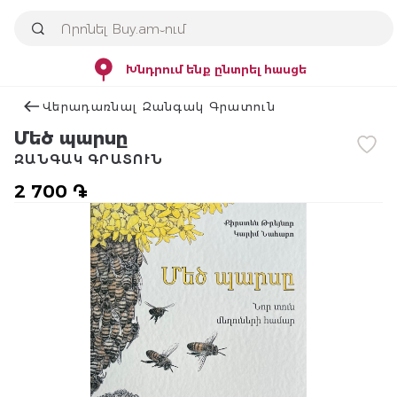
Խնդրում ենք ընտրել հասցե
Վերադառնալ Զանգակ Գրատուն
Մեծ պարսը
ԶԱՆԳԱԿ ԳՐԱՏՈՒՆ
2 700 ֏