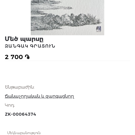
Մեծ պարսը
ԶԱՆԳԱԿ ԳՐԱՏՈՒՆ
2 700 ֏
Ենթաբաժին
:
Ճանաչողական և զարգացնող
Կոդ
:
ZK-00064374
Մեկնաբանություն