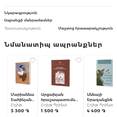
Նկարագրություն
Ապրանքի մանրամասներ
Հրատարակչություն
:
Մաշտոց հրատարակչություն
Նմանատիպ ապրանքներ
Մարիաննա
Արցախյան
Աննայի
Շահինյան /
հրաշապատումներ
Երազանքներ
Բա ամոթ
Էդիթ
/ Մաս Ա (Արցախի
Էդիթ Պրինտ
տունը {5} /
Էդիթ Պրինտ
չի՞
Պրինտ
թեմի
«Աննան Խշշա
3 300 ֏
1 500 ֏
4 400 ֏
մատենաշար)
բարդիներում»