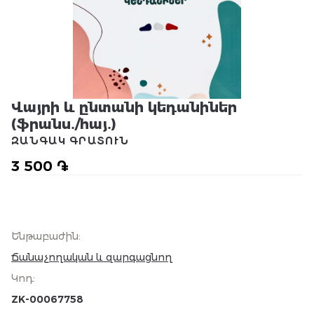
Վայրի և ընտանի կեդանիներ
(ֆրանս․/հայ․)
ԶԱՆԳԱԿ ԳՐԱՏՈՒՆ
3 500 ֏
Ենթաբաժին
:
Ճանաչողական և զարգացնող
Կոդ
:
ZK-00067758