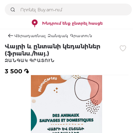
Խնդրում ենք ընտրել հասցե
Վերադառնալ Զանգակ Գրատուն
Վայրի և ընտանի կեդանիներ
(ֆրանս․/հայ․)
ԶԱՆԳԱԿ ԳՐԱՏՈՒՆ
3 500 ֏