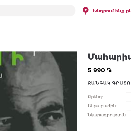
Խնդրում ենք ը
Մահարի
5 990 ֏
ԶԱՆԳԱԿ ԳՐԱՏՈ
Բրենդ
:
Ենթաբաժին
:
Նկարագրություն
: