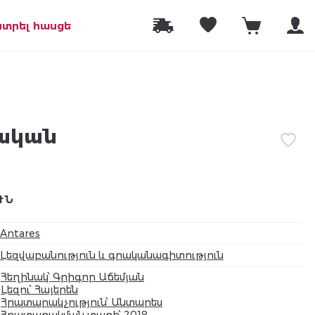
նտրել հասցե
ական
ՒՆ
Antares
Լեզվաբանություն և գրականագիտություն
Հեղինակ՝ Գրիգոր Աճեմյան
Լեզու՝ Հայերեն
Հրատարակչություն՝ Անտարես