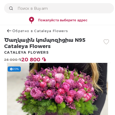
Пожалуйста выберите адрес
Օбратно в Cataleya Flowers
Ծաղկային կոմպոզիցիա N95
Cataleya Flowers
CATALEYA FLOWERS
20 800 ֏
26 000 ֏
20%