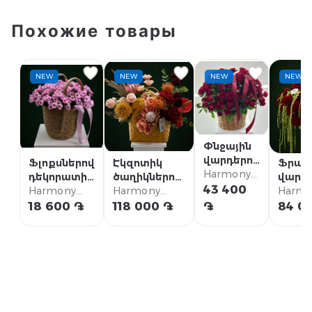
Похожие товары
NEW
NEW
NEW
NEW
Փնջային
վարդերով
Ֆլոքսներով
Էկզոտիկ
Ֆրան
շքեղ
Harmony
դեկորատիվ
ծաղիկներով
վարդ
զամբյուղ
Flowers
43 400
զամբյուղ
Harmony
կոմպոզիցիա
Harmony
շքեղ
Harmo
Flowers
Flowers
զամբյ
Flower
18 600 ֏
118 000 ֏
֏
84 0