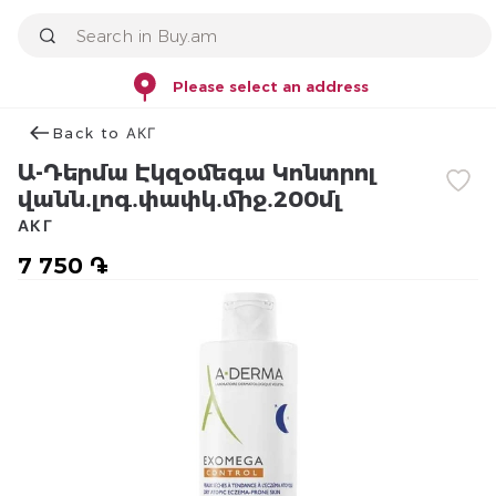
Please select an address
Back to АКГ
Ա-Դերմա Էկզօմեգա Կոնտրոլ
վանն․լոգ․փափկ․միջ․200մլ
АКГ
7 750 ֏