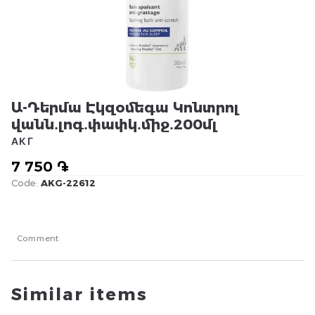
Ա-Դերմա Էկզօմեգա Կոնտրոլ
վանն․լոգ․փափկ․միջ․200մլ
АКГ
7 750 ֏
Code:
AKG-22612
Comment
Similar items