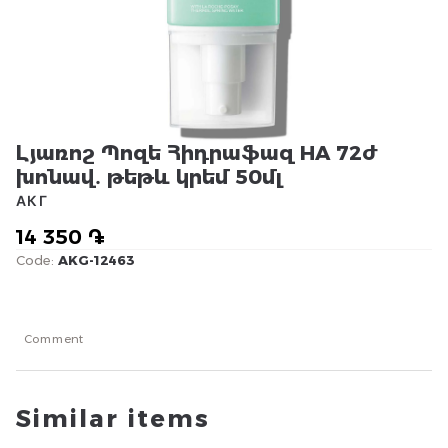
Լյառոշ Պոզե Հիդրաֆազ HA 72ժ
խոնավ․ թեթև կրեմ 50մլ
АКГ
14 350 ֏
Code:
AKG-12463
Comment
Similar items