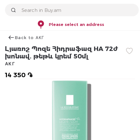
Please select an address
Back to АКГ
Լյառոշ Պոզե Հիդրաֆազ HA 72ժ
խոնավ․ թեթև կրեմ 50մլ
АКГ
14 350 ֏