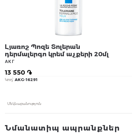
Լյառոշ Պոզե Տոլերան
դերմալերգո կրեմ աչքերի 20մլ
АКГ
13 550 ֏
Կոդ՝
AKG-16291
Մեկնաբանություն
Նմանատիպ ապրանքներ