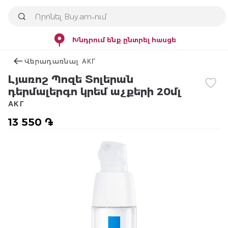
Խնդրում ենք ընտրել հասցե
Վերադառնալ АКГ
Լյառոշ Պոզե Տոլերան
դերմալերգո կրեմ աչքերի 20մլ
АКГ
13 550 ֏