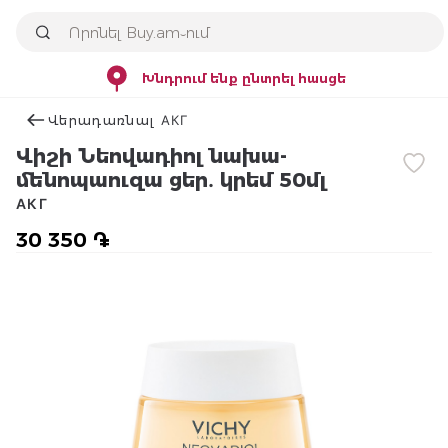
Խնդրում ենք ընտրել հասցե
Վերադառնալ АКГ
Վիշի Նեովադիոլ նախա-
մենոպաուզա ցեր․ կրեմ 50մլ
АКГ
30 350 ֏