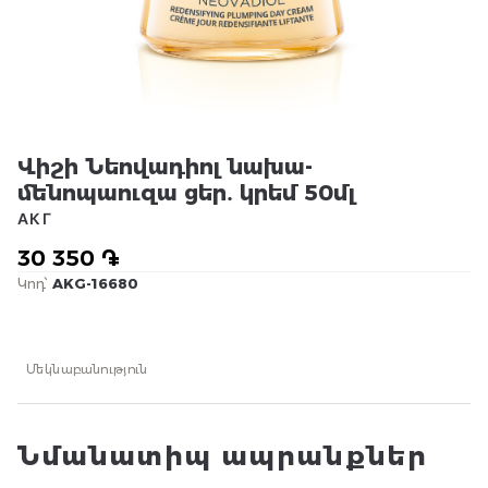
Վիշի Նեովադիոլ նախա-
մենոպաուզա ցեր․ կրեմ 50մլ
АКГ
30 350 ֏
Կոդ՝
AKG-16680
Մեկնաբանություն
Նմանատիպ ապրանքներ