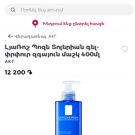
Խնդրում ենք ընտրել հասցե
Վերադառնալ АКГ
ԼյաՌոշ Պոզե Տոլերիան գել-
փրփուր զգայուն մաշկ 400մլ
АКГ
12 200 ֏