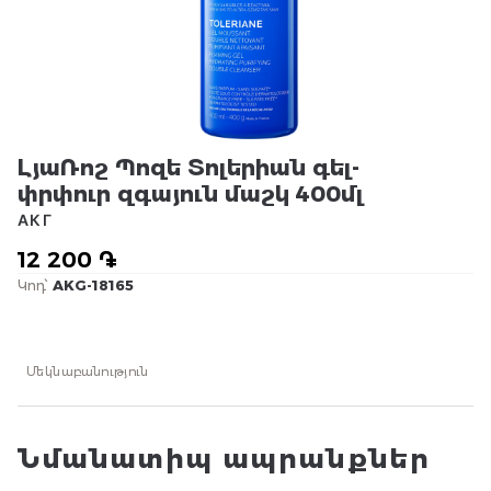
ԼյաՌոշ Պոզե Տոլերիան գել-
փրփուր զգայուն մաշկ 400մլ
АКГ
12 200 ֏
Կոդ՝
AKG-18165
Մեկնաբանություն
Նմանատիպ ապրանքներ