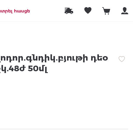
նտրել հասցե
ոդոր․գնդիկ․բյութի դեօ
կ․48ժ 50մլ