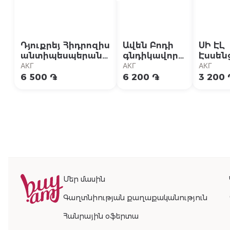
Դյուքրեյ Հիդրոզիս
Ավեն Բոդի
ՍԻ ԷԼ
անտիպեսպերանտ
գնդիկավոր
Էսսեն
40մլ
դեզոդորանտ
Ֆրեշ
АКГ
АКГ
АКГ
24ժ 50մլ
հոտազ
6 500 ֏
6 200 ֏
3 200 
սփրեյ
ա/
ալյում
150մլ
Մեր մասին
Գաղտնիության քաղաքականություն
Հանրային օֆերտա