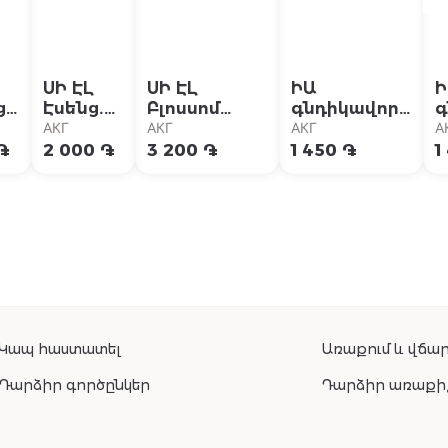
ՍԻ ԷԼ
ՍԻ ԷԼ
ԻԱ
Ի
ց․
Էսենց․
Բլոսսոմ
գնդիկավոր
գ
Ֆրեշ
հոտազերծիչ
հոտազերծիչ
հ
АКГ
АКГ
АКГ
А
․
հոտազ․
սփրեյ ա/
Մետաքս 24ժ
֏
2 000 ֏
3 200 ֏
1 450 ֏
1
սփրեյ
ալյումին
75մլ
ա
ա/
150մլ
7
ին
ալյումին
50մլ
Կապ հաստատել
Առաքում և վճար
Դարձիր գործընկեր
Դարձիր առաքի