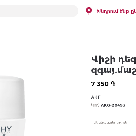
Խնդրում ենք ը
Վիշի դեզ
զգայ․մաշ
7 350 ֏
АКГ
Կոդ՝
AKG-20493
Մեկնաբանություն