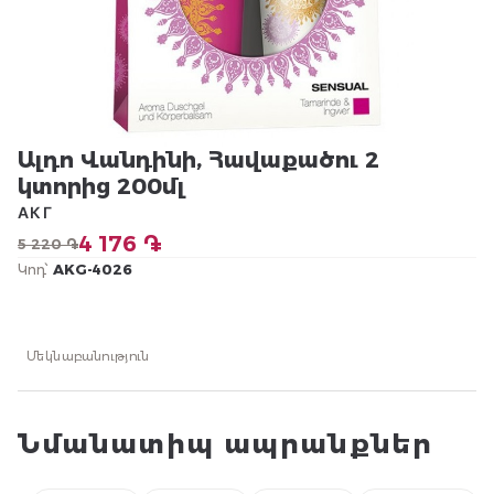
Ալդո Վանդինի, Հավաքածու 2
կտորից 200մլ
АКГ
4 176 ֏
5 220 ֏
Կոդ՝
AKG-4026
Մեկնաբանություն
Նմանատիպ ապրանքներ