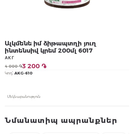
Ալկմենե իմ ձիթապտղի յուղ
ինտենսիվ կրեմ 200մլ 6017
АКГ
3 200 ֏
4 000 ֏
Կոդ՝
AKG-610
Մեկնաբանություն
Նմանատիպ ապրանքներ