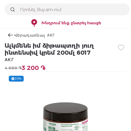
Խնդրում ենք ընտրել հասցե
Վերադառնալ АКГ
Ալկմենե իմ ձիթապտղի յուղ
ինտենսիվ կրեմ 200մլ 6017
АКГ
3 200 ֏
4 000 ֏
20%