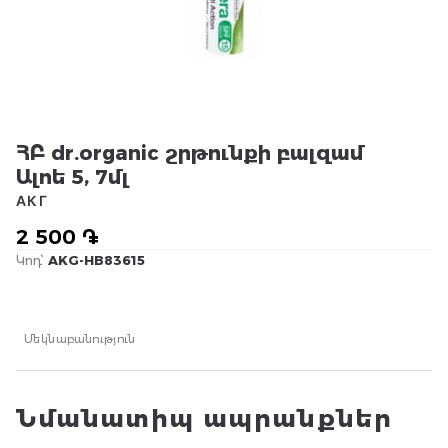
ՀԲ dr.organic շրթունքի բալզամ
Ալոե 5, 7մլ
АКГ
2 500 ֏
Կոդ՝
AKG-HB83615
Մեկնաբանություն
Նմանատիպ ապրանքներ