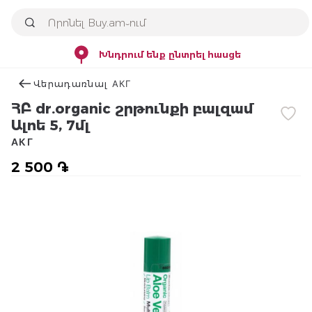
Խնդրում ենք ընտրել հասցե
Վերադառնալ АКГ
ՀԲ dr.organic շրթունքի բալզամ
Ալոե 5, 7մլ
АКГ
2 500 ֏