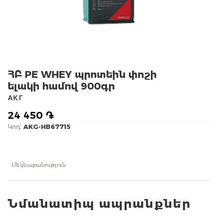
ՀԲ PE WHEY պրոտեին փոշի
ելակի համով 900գր
АКГ
24 450 ֏
Կոդ՝
AKG-HB67715
Մեկնաբանություն
Նմանատիպ ապրանքներ