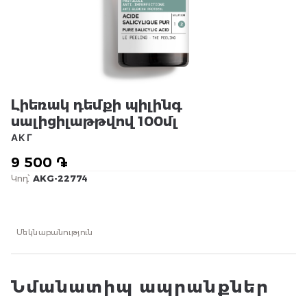
Լիեռակ դեմքի պիլինգ
սալիցիլաթթվով 100մլ
АКГ
9 500 ֏
Կոդ՝
AKG-22774
Մեկնաբանություն
Նմանատիպ ապրանքներ