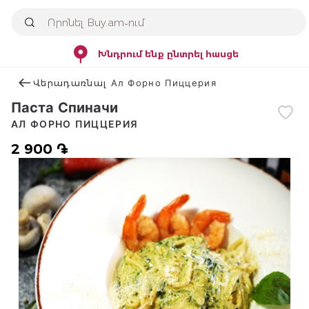
Խնդրում ենք ընտրել հասցե
Վերադառնալ Ал Форно Пиццерия
Паста Спиначи
АЛ ФОРНО ПИЦЦЕРИЯ
2 900 ֏