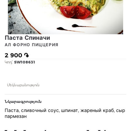
Паста Спиначи
АЛ ФОРНО ПИЦЦЕРИЯ
2 900 ֏
Կոդ՝
SW108631
Մեկնաբանություն
Նկարագրություն
Паста, сливочный соус, шпинат, жареный краб, сыр
пармезан