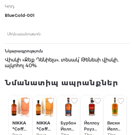
40%
Կոդ
:
BlueGold-001
Մեկնաբանություն
Նկարագրություն
Վիսկի «Ջեք Դենիելս», տեսակ՝ Թենեսի վիսկի,
ալկոհոլ 40%
Նմանատիպ ապրանքներ
NIKKA
NIKKA
Бурбон
Йеллоу
Виски
"Coffey
"Coffey
Йоллоу
Роуз
Йеллоу
В
Grain"
Вино &
Malt"
Вино &
Роуз
The
Аутлоу
The
Роуз
The