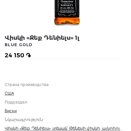
Վիսկի «Ջեք Դենիելս» 1լ
BLUE GOLD
24 150 ֏
Страна производства
:
США
Подраздел
:
Виски
Նկարագրություն
:
Վիսկի «Ջեք Դենիելս», տեսակ՝ Թենեսի վիսկի, ալկոհոլ