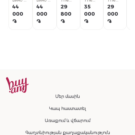
Й
With 2
Вино
With 2
Вино
Харрис
House
Бурбон
House
Рай
House
44
44
29
35
29
Р
T
verres,
Вина
verres,
Вина
Каунти
Виски
А
H
000
000
800
000
000
2
վիսկի
վիսկի
Виски
П
֏
֏
֏
֏
֏
֏
0.7լ
0.7լ
Մեր մասին
Կապ հաստատել
Առաքում և վճարում
Գաղտնիության քաղաքականություն