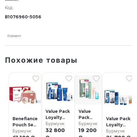
Код
:
B1076960-5056
Коммент
Похожие товары
Value Pack
Value
Loyalty
Pack
Benefiance
Value Pack
Clarinsmen
Бурмунк
Loyalty
Бурмунк
Pouch Set
Loyalty
Barber
Supralift
32 800
19 200
Shiseido
Бурмунк
Clarinsmen
Бурмунк
Clarins
& Curl
Balm