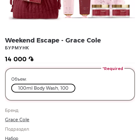
Weekend Escape - Grace Cole
БУРМУНК
14 000 ֏
*Required
Объем
:
100ml Body Wash, 100
Бренд
:
Grace Cole
Подраздел
:
Набор