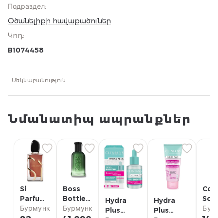
Подраздел
:
Օծանելիքի հավաքածուներ
Կոդ
:
B1074458
Մեկնաբանություն
Նմանատիպ ապրանքներ
Si
Boss
Com
Parfum
Bottled
Scr
Hydra
Hydra
Armani
Бурмунк
Bold
Бурмунк
Clar
Бур
Plus
Plus
Citrus