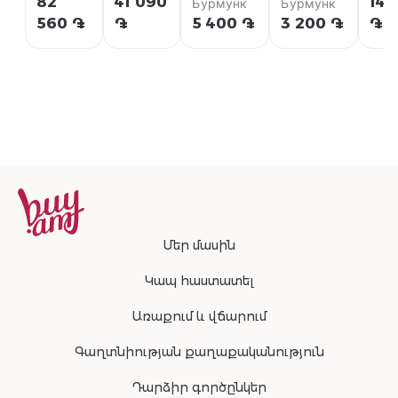
82
41 090
14 
Hydrating
Бурмунк
Hydrating
Бурмунк
Hugo
Serum
Cream
560 ֏
֏
5 400 ֏
3 200 ֏
֏
Boss
Clinians
For
Sensitive
Skin
Clinians
Մեր մասին
Կապ հաստատել
Առաքում և վճարում
Գաղտնիության քաղաքականություն
Դարձիր գործընկեր