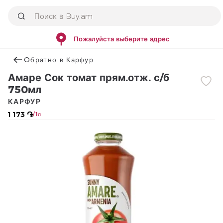
Пожалуйста выберите адрес
Օбратно в Карфур
Амаре Сок томат прям.отж. с/б
750мл
КАРФУР
1 173 ֏
/ 1л