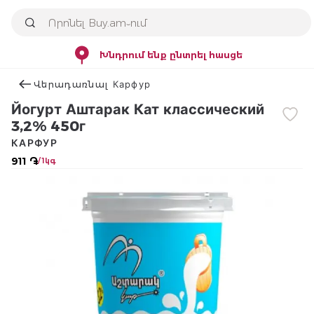
Խնդրում ենք ընտրել հասցե
Վերադառնալ Карфур
Йогурт Аштарак Кат классический
3,2% 450г
КАРФУР
911 ֏
/ 1կգ