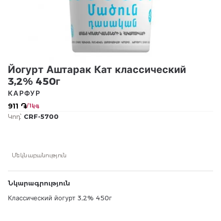
Йогурт Аштарак Кат классический
3,2% 450г
КАРФУР
911 ֏
/ 1կգ
Կոդ՝
CRF-5700
Մեկնաբանություն
Նկարագրություն
Классический йогурт 3,2% 450г