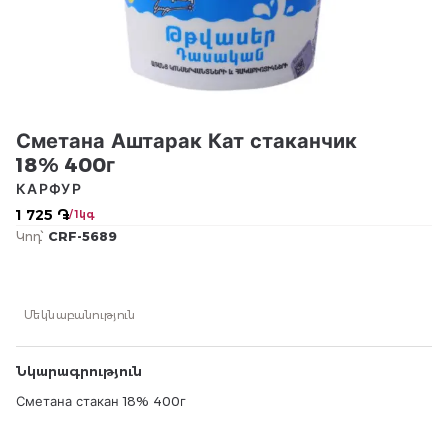
Сметана Аштарак Кат стаканчик
18% 400г
КАРФУР
1 725 ֏
/ 1կգ
Կոդ՝
CRF-5689
Մեկնաբանություն
Նկարագրություն
Сметана стакан 18% 400г