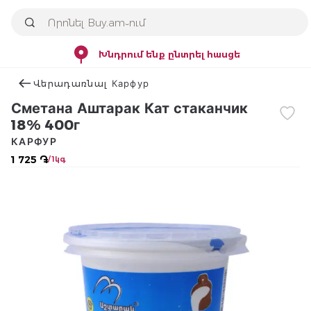
Խնդրում ենք ընտրել հասցե
Վերադառնալ Карфур
Сметана Аштарак Кат стаканчик
18% 400г
КАРФУР
1 725 ֏
/ 1կգ