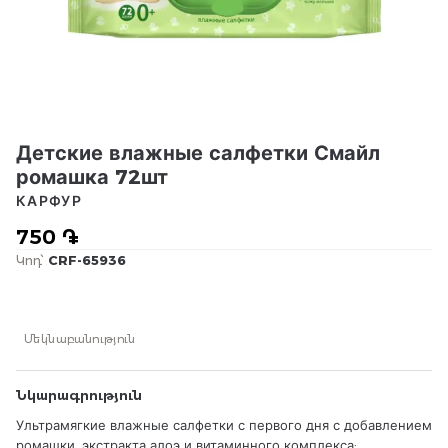
Детские влажные салфетки Смайл
ромашка 72шт
КАРФУР
750 ֏
Կոդ՝
CRF-65936
Մեկնաբանություն
Նկարագրություն
Ультрамягкие влажные салфетки с первого дня с добавлением
ромашки, экстракта алоэ и витаминного комплекса: