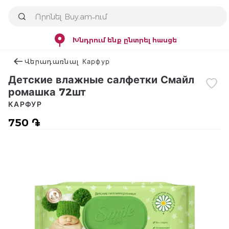
Խնդրում ենք ընտրել հասցե
Վերադառնալ Карфур
Детские влажные салфетки Смайл
ромашка 72шт
КАРФУР
750 ֏