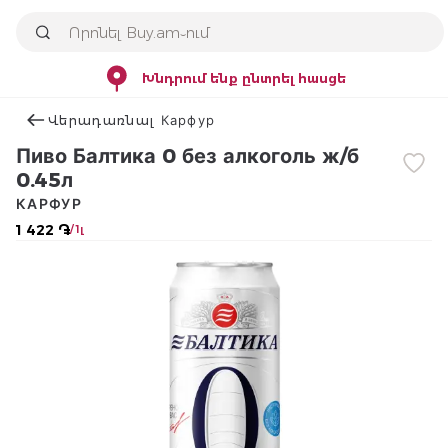
Խնդրում ենք ընտրել հասցե
Վերադառնալ Карфур
Пиво Балтика 0 без алкоголь ж/б
0.45л
КАРФУР
1 422 ֏
/ 1լ