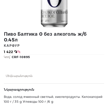
Пиво Балтика 0 без алкоголь ж/б
0.45л
КАРФУР
1 422 ֏
/ 1լ
Կոդ՝
CRF-10895
Մեկնաբանություն
Նկարագրություն
Вода, солод ячменный светлый, хмелепродукты. Килокалорий
100 г / 35 g Углеводы 100 г /6 g