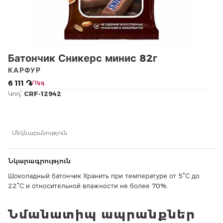
Батончик Сникерс минис 82г
КАРФУР
6 111 ֏
/ 1կգ
Կոդ՝
CRF-12942
Մեկնաբանություն
Նկարագրություն
Шоколадный батончик Хранить при температуре от 5°С до
22°С и относительной влажности не более 70%.
Նմանատիպ ապրանքներ