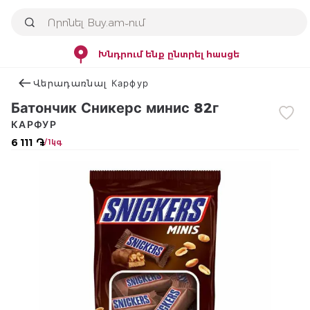
Խնդրում ենք ընտրել հասցե
Վերադառնալ Карфур
Батончик Сникерс минис 82г
КАРФУР
6 111 ֏
/ 1կգ