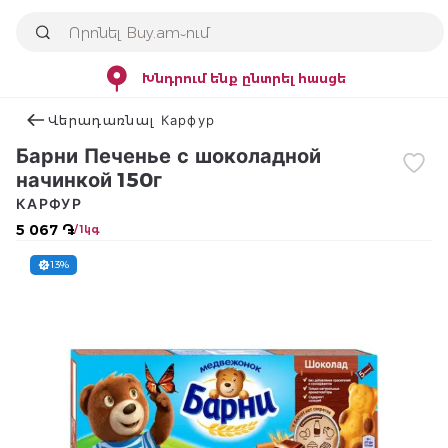
Խնդրում ենք ընտրել հասցե
Վերադառնալ Карфур
Барни Печенье с шоколадной
начинкой 150г
КАРФУР
5 067 ֏
/ 1կգ
13%