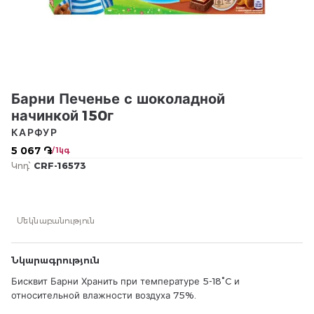
Барни Печенье с шоколадной
начинкой 150г
КАРФУР
5 067 ֏
/ 1կգ
Կոդ՝
CRF-16573
Մեկնաբանություն
Նկարագրություն
Бисквит Барни Хранить при температуре 5-18°C и
относительной влажности воздуха 75%.