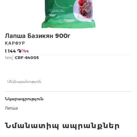
Лапша Базикян 900г
КАРФУР
1 144 ֏
/ 1կգ
Կոդ՝
CRF-64005
Մեկնաբանություն
Նկարագրություն
Лапша
Նմանատիպ ապրանքներ