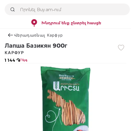
Խնդրում ենք ընտրել հասցե
Վերադառնալ Карфур
Лапша Базикян 900г
КАРФУР
1 144 ֏
/ 1կգ