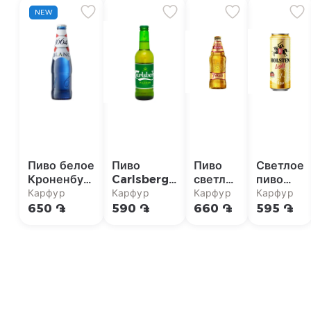
NEW
Пиво белое
Пиво
Пиво
Светлое
Кроненбург
Carlsberg
светлое
пиво
1664 5%
Pilsner,
Балтика
Holsten
Карфур
Карфур
Карфур
Карфур
330мл
стеклянная
№7
Light,
650 ֏
590 ֏
660 ֏
595 ֏
бутылка,
Мягкое
4,0%,
330 мл
440мл
430мл
4,7%