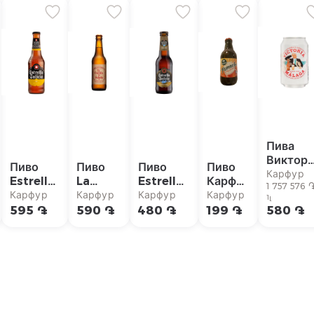
Пива
Виктор
Пиво
Пиво
Пиво
Пиво
Ж/Б
Карфур
Estrella
La
Estrella
Карфур
330мл
1 757 576 
Galicia
Estrella
Galicia
Паначе
Карфур
Карфур
Карфур
Карфур
1լ
без
de
0.0
1%
595 ֏
590 ֏
480 ֏
199 ֏
580 ֏
глютена,
Galicia,
Tostada,
250мл
330 мл
330 мл
0%,
250мл