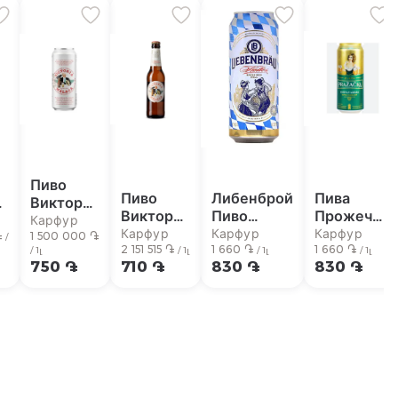
Пиво
Пиво
Либенброй
Пива
иа
Викториа
Викториа
Пиво
Прожечка
Ж/Б
Карфур
С/Б
500мл
500мл
Карфур
Карфур
Карфур
֏
500мл
1 500 000 ֏
/
330мл
2 151 515 ֏
1 660 ֏
1 660 ֏
/ 1լ
/ 1լ
/ 1լ
/ 1լ
750 ֏
710 ֏
830 ֏
830 ֏