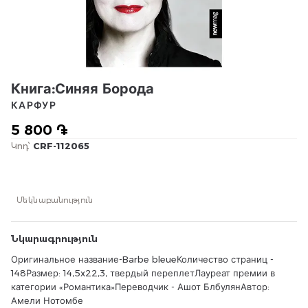
Книга:Синяя Борода
КАРФУР
5 800 ֏
Կոդ՝
CRF-112065
Մեկնաբանություն
Նկարագրություն
Оригинальное название-Barbe bleueКоличество страниц -
148Размер: 14,5x22,3, твердый переплетЛауреат премии в
категории «Романтика»Переводчик - Ашот БлбулянАвтор:
Амели Нотомбе