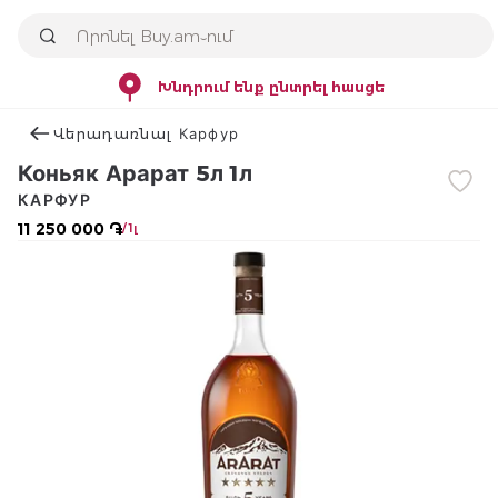
Խնդրում ենք ընտրել հասցե
Վերադառնալ Карфур
Коньяк Арарат 5л 1л
КАРФУР
11 250 000 ֏
/ 1լ