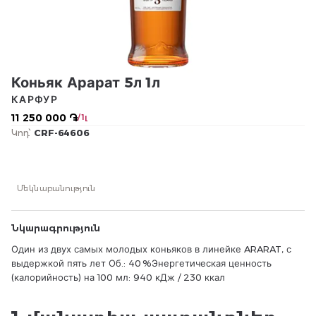
Коньяк Арарат 5л 1л
КАРФУР
11 250 000 ֏
/ 1լ
Կոդ՝
CRF-64606
Մեկնաբանություն
Նկարագրություն
Один из двух самых молодых коньяков в линейке ARARAT, с
выдержкой пять лет Об.: 40 %Энергетическая ценность
(калорийность) на 100 мл: 940 кДж / 230 ккал