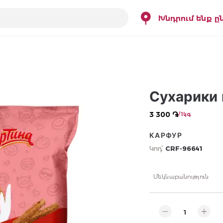
Խնդրում ենք ը
Сухарики п
3 300 ֏
/ 1կգ
КАРФУР
Կոդ՝
CRF-96641
Մեկնաբանություն