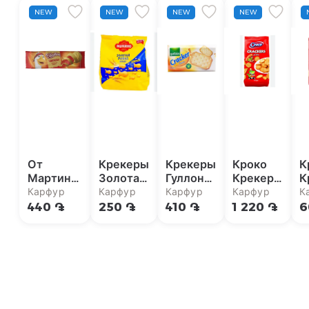
NEW
NEW
NEW
NEW
От
Крекеры
Крекеры
Кроко
К
Мартина
Золотая
Гуллон
Крекеры
К
Чипсы с
рыбка
Классик
со
с
Карфур
Карфур
Карфур
Карфур
К
томатами
Яшкино
100г
вкусом
1
440 ֏
250 ֏
410 ֏
1 220 ֏
6
90г
180г
пиццы
400г