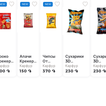
NEW
NEW
NEW
роко
Апачи
Чипсы
Сухарики
Сухар
рекеры
Крекеры
От
3D
3D
 солью
со
Мартина
Подушечки
Подуш
арфур
Карфур
Карфур
Карфур
Карфур
50г
вкусом
с сыром
со вкусом
со вк
00 ֏
150 ֏
370 ֏
230 ֏
230 ֏
чили 35г
80г
сметаны и
стейк
лука 80 г
г