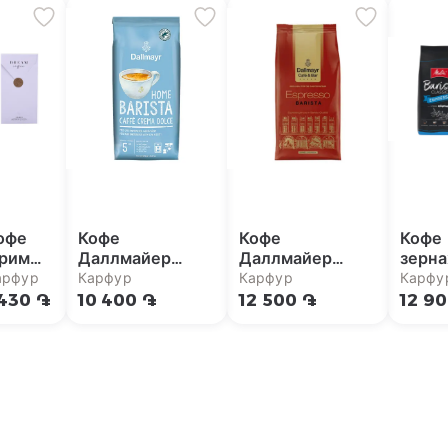
офе
Кофе
Кофе
Кофе 
рим
Даллмайер
Даллмайер
зерна
рабика
жареный,
жареный,
Melit
арфур
Карфур
Карфур
Карфу
00г
цельнозерновой
цельнозерновой
Baris
 430 ֏
10 400 ֏
12 500 ֏
12 9
Сладкий
Эспрессо 1 кг
Espre
кофейный крем
1кг
1 кг