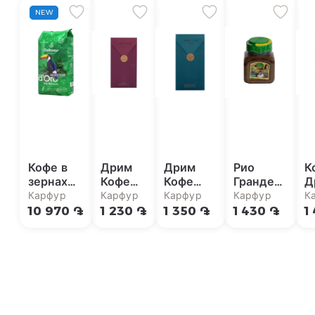
NEW
Кофе в
Дрим
Дрим
Рио
К
зернах
Кофе
Кофе
Гранде
Д
Dallmayr
Робуста
Арабика-
Молотый
А
Карфур
Карфур
Карфур
Карфур
К
Crema
100г
Робуста
кофе П/К
1
10 970 ֏
1 230 ֏
1 350 ֏
1 430 ֏
1
Selektion
100г
200г
d'Oro do
Brasil, 1
кг