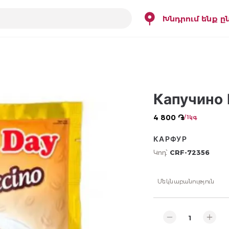
Խնդրում ենք ը
Капучино 
4 800 ֏
/ 1կգ
КАРФУР
Կոդ՝
CRF-72356
Մեկնաբանություն