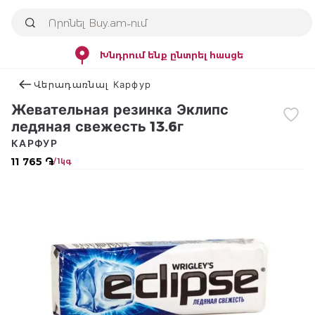
Խնդրում ենք ընտրել հասցե
Վերադառնալ Карфур
Жевательная резинка Эклипс
ледяная свежесть 13.6г
КАРФУР
11 765 ֏
/ 1կգ