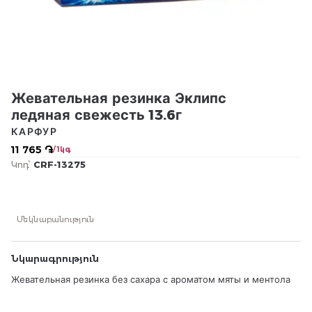
Жевательная резинка Эклипс
ледяная свежесть 13.6г
КАРФУР
11 765 ֏
/ 1կգ
Կոդ՝
CRF-13275
Մեկնաբանություն
Նկարագրություն
Жевательная резинка без сахара с ароматом мяты и ментола