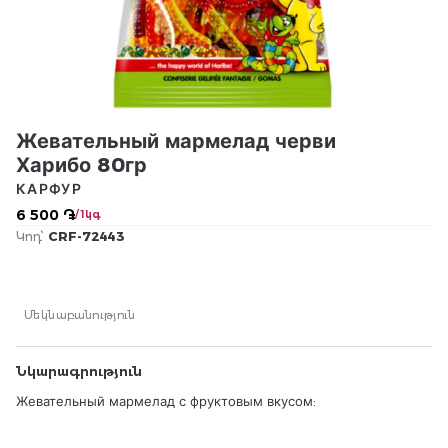
Жевательный мармелад черви
Харибо 80гр
КАРФУР
6 500 ֏
/ 1կգ
Կոդ՝
CRF-72443
Մեկնաբանություն
Նկարագրություն
Жевательный мармелад с фруктовым вкусом: