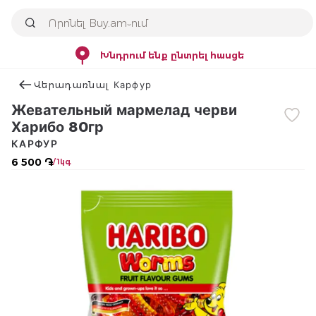
Խնդրում ենք ընտրել հասցե
Վերադառնալ Карфур
Жевательный мармелад черви
Харибо 80гр
КАРФУР
6 500 ֏
/ 1կգ