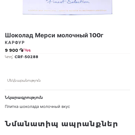
Шоколад Мерси молочный 100г
КАРФУР
9 900 ֏
/ 1կգ
Կոդ՝
CRF-50288
Մեկնաբանություն
Նկարագրություն
Плитка шоколада молочный вкус
Նմանատիպ ապրանքներ