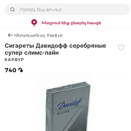
Խնդրում ենք ընտրել հասցե
Վերադառնալ Карфур
Сигареты Давидофф серебряные
супер слимс-лайн
КАРФУР
740 ֏