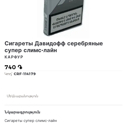
Сигареты Давидофф серебряные
супер слимс-лайн
КАРФУР
740 ֏
Կոդ՝
CRF-114179
Մեկնաբանություն
Նկարագրություն
Сигареты супер слимс-лайн