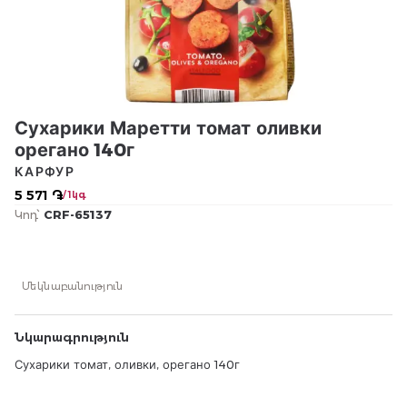
Сухарики Маретти томат оливки
орегано 140г
КАРФУР
5 571 ֏
/ 1կգ
Կոդ՝
CRF-65137
Մեկնաբանություն
Նկարագրություն
Сухарики томат, оливки, орегано 140г