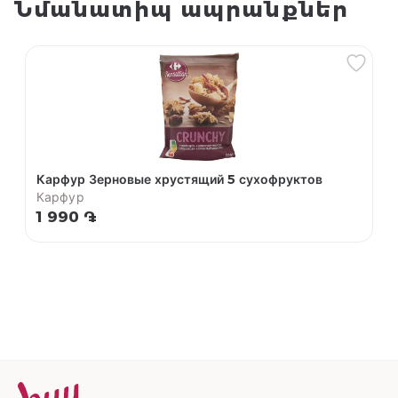
Նմանատիպ ապրանքներ
Карфур Зерновые хрустящий 5 сухофруктов
Карфур
1 990 ֏