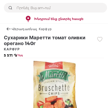
Խնդրում ենք ընտրել հասցե
Վերադառնալ Карфур
Сухарики Маретти томат оливки
орегано 140г
КАРФУР
5 571 ֏
/ 1կգ