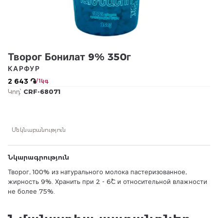
Творог Бонилат 9% 350г
КАРФУР
2 643 ֏
/ 1կգ
Կոդ՝
CRF-68071
Մեկնաբանություն
Նկարագրություն
Творог, 100% из натурального молока пастеризованное,
жирность 9%. Хранить при 2 - 6˚C и относительной влажности
не более 75%.