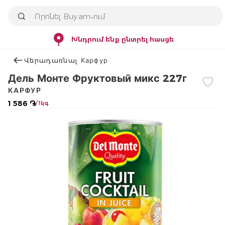
Խնդրում ենք ընտրել հասցե
Վերադառնալ Карфур
Дель Монте Фруктовый микс 227г
КАРФУР
1 586 ֏
/ 1կգ