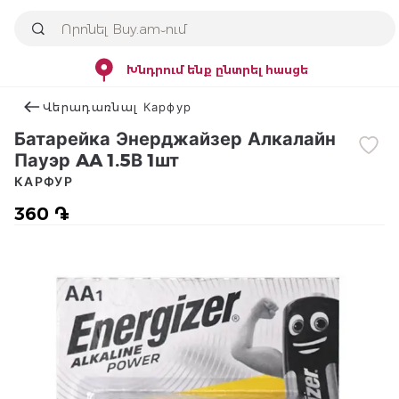
Խնդրում ենք ընտրել հասցե
Վերադառնալ Карфур
Батарейка Энерджайзер Алкалайн
Пауэр AA 1.5В 1шт
КАРФУР
360 ֏