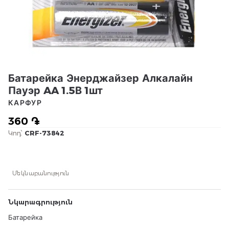
Батарейка Энерджайзер Алкалайн
Пауэр AA 1.5В 1шт
КАРФУР
360 ֏
Կոդ՝
CRF-73842
Մեկնաբանություն
Նկարագրություն
Батарейка