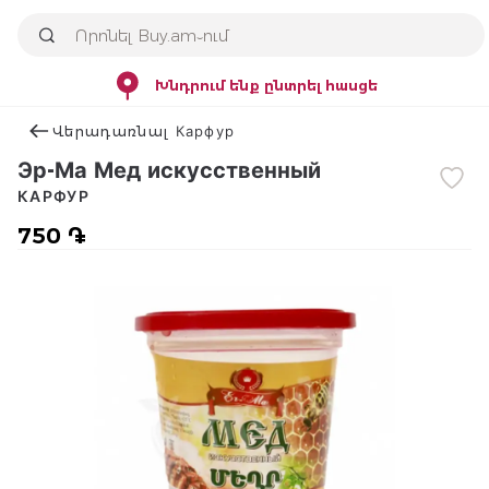
Խնդրում ենք ընտրել հասցե
Վերադառնալ Карфур
Эр-Ма Мед искусственный
КАРФУР
750 ֏