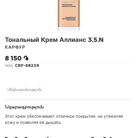
Тональный Крем Аллианс 3.5.N
КАРФУР
8 150 ֏
Կոդ՝
CRF-68239
Մեկնաբանություն
Նկարագրություն
Этот крем обеспечивает отличное покрытие, не утяжеляя
кожу и позволяя ей дышать.