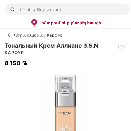
Խնդրում ենք ընտրել հասցե
Վերադառնալ Карфур
Тональный Крем Аллианс 3.5.N
КАРФУР
8 150 ֏