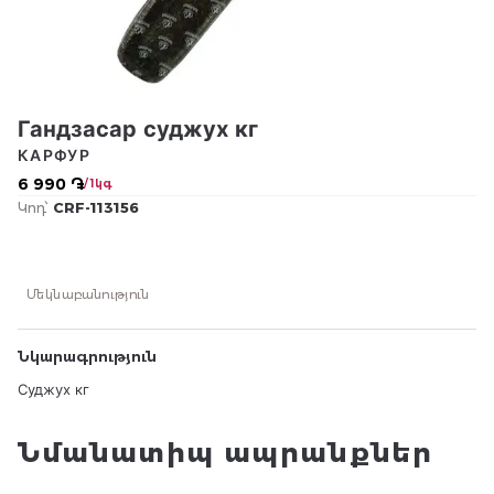
Гандзасар суджух кг
КАРФУР
6 990 ֏
/ 1կգ
Կոդ՝
CRF-113156
Մեկնաբանություն
Նկարագրություն
Суджух кг
Նմանատիպ ապրանքներ