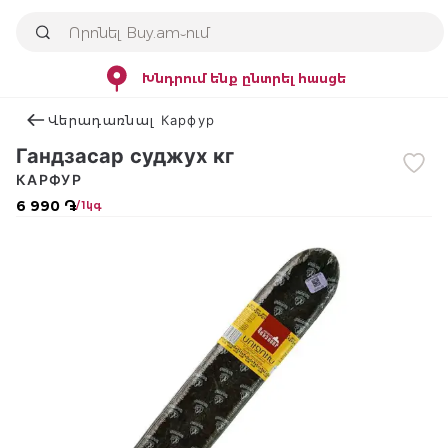
Խնդրում ենք ընտրել հասցե
Վերադառնալ Карфур
Гандзасар суджух кг
КАРФУР
6 990 ֏
/ 1կգ