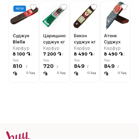
NEW
Суджук
Царицыно
Бекон
Атенк
Biella
суджук кг
суджук кг
Суджух
Карфур
Карфур
Карфур
Карфур
8 100 ֏
7 200 ֏
8 490 ֏
8 490 ֏
/
/
/
/
1կգ
1կգ
1կգ
1կգ
810
720
849
849
/
/
/
/
֏
֏
֏
֏
0.1կգ
0.1կգ
0.1կգ
0.1կգ