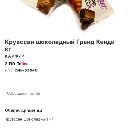
Круассан шоколадный Гранд Кенди
кг
КАРФУР
2 110 ֏
/ 1կգ
Կոդ՝
CRF-63940
Մեկնաբանություն
Նկարագրություն
Круассан шоколадный кг