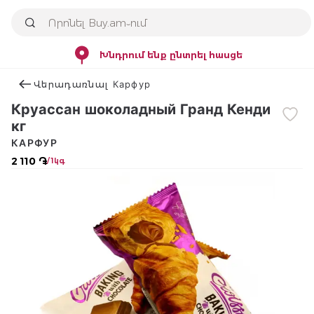
Խնդրում ենք ընտրել հասցե
Վերադառնալ Карфур
Круассан шоколадный Гранд Кенди
кг
КАРФУР
2 110 ֏
/ 1կգ